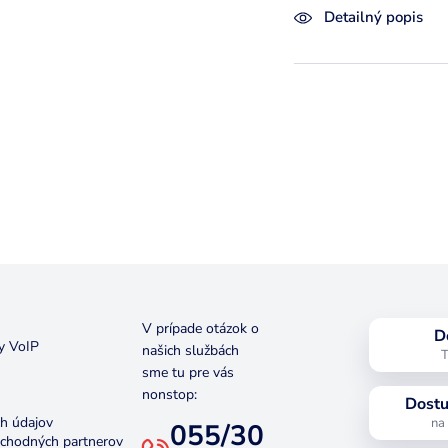
Detailný popis
V prípade otázok o
D
y VoIP
našich službách
T
sme tu pre vás
nonstop:
Dostu
h údajov
na
055/30
bchodných partnerov