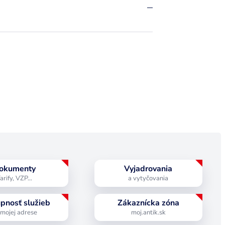
okumenty
Vyjadrovania
arify, VZP…
a vytyčovania
pnosť služieb
Zákaznícka zóna
 mojej adrese
moj.antik.sk