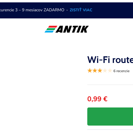
nkurencie 3 – 9 mesiacov ZADARMO
-
ZISTIŤ VIAC
Wi-Fi rout
6 recenzie
0,99 €