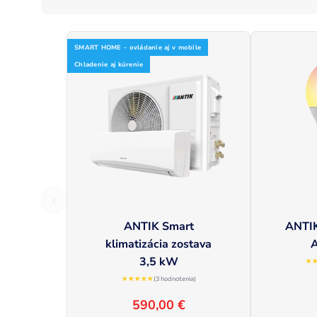
SMART HOME - ovládanie aj v mobile
Chladenie aj kúrenie
‹
ANTIK Smart
ANTIK
klimatizácia zostava
3,5 kW
★
★★★★★
(3 hodnotenia)
590,00 €