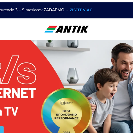
nkurencie 3 – 9 mesiacov ZADARMO
-
ZISTIŤ VIAC