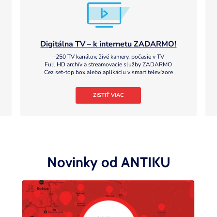
Digitálna TV – k internetu ZADARMO!
+250 TV kanálov, živé kamery, počasie v TV
Full HD archív a streamovacie služby ZADARMO
Cez set-top box alebo aplikáciu v smart televízore
ZISTIŤ VIAC
Novinky od ANTIKU