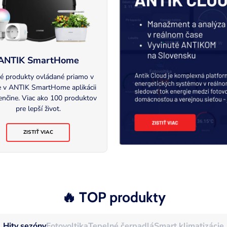
ANTIK SmartHome
é produkty ovládané priamo v
e v ANTIK SmartHome aplikácii
enčine. Viac ako 100 produktov
pre lepší život.
ZISTIŤ VIAC
🔥 TOP produkty
Hity sezóny
Fotovoltika
Tepelné čerpadlá
Smart klimatizácie