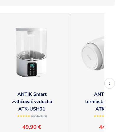
›
ANTIK Smart
ANTIK Smart
zvlhčovač vzduchu
termostatická hlavica
ATK-USH01
ATK-TRV02
★★★★★
(6 hodnotení)
★★★★☆
(6 hodnotení)
49,90 €
44,90 €