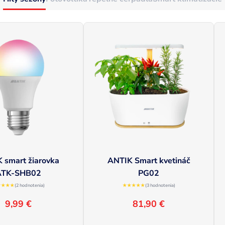
 smart žiarovka
ANTIK Smart kvetináč
ATK-SHB02
PG02
★★★★
(2 hodnotenia)
★★★★★
(3 hodnotenia)
9,99 €
81,90 €