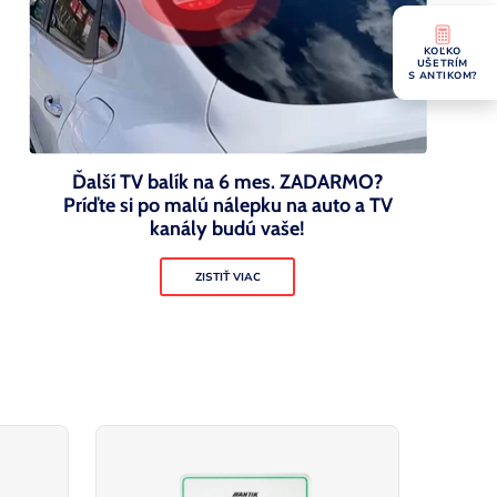
KOĽKO
UŠETRÍM
S ANTIKOM?
Ďalší TV balík na 6 mes. ZADARMO?
Príďte si po malú nálepku na auto a TV
kanály budú vaše!
ZISTIŤ VIAC