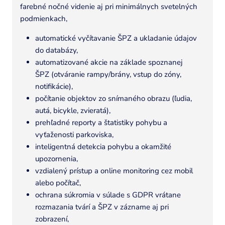
farebné nočné videnie aj pri minimálnych svetelných
podmienkach,
automatické vyčítavanie ŠPZ a ukladanie údajov
do databázy,
automatizované akcie na základe spoznanej
ŠPZ (otváranie rampy/brány, vstup do zóny,
notifikácie),
počítanie objektov zo snímaného obrazu (ľudia,
autá, bicykle, zvieratá),
prehľadné reporty a štatistiky pohybu a
vyťaženosti parkoviska,
inteligentná detekcia pohybu a okamžité
upozornenia,
vzdialený prístup a online monitoring cez mobil
alebo počítač,
ochrana súkromia v súlade s GDPR vrátane
rozmazania tvárí a ŠPZ v zázname aj pri
zobrazení,