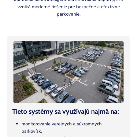
vzniká moderné riešenie pre bezpečné a efektívne
parkovanie.
M
u
l
t
i
-
c
o
l
Tieto systémy sa využívajú najmä na:
u
monitorovanie verejných a súkromných
m
parkovísk,
n