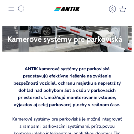
Preskočiť
na
Hľadať
obsah
Kamerové systémy pre
parkoviská
ANTIK kamerové systémy pre parkoviská
predstavujú efektívne riešenie na zvýšenie
bezpečnosti vozidiel, ochranu majetku a nepretržitý
dohľad nad pohybom áut a osôb v parkovacích
priestoroch. Umožňujú monitorovanie vstupov,
výjazdov aj celej parkovacej plochy v reálnom čase.
Kamerové systémy pre parkoviská je možné integrovať
s rampami, parkovacími systémami, prístupovou
kontrolou alebo inteligentnou analytikou dopravy, čím