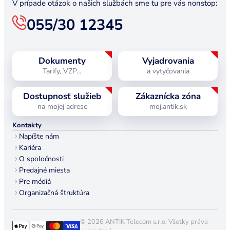
V prípade otázok o našich službách sme tu pre vás nonstop:
055/30 12345
Dokumenty
Vyjadrovania
Tarify, VZP…
a vytyčovania
Dostupnosť služieb
Zákaznícka zóna
na mojej adrese
moj.antik.sk
Kontakty
Napíšte nám
Kariéra
O spoločnosti
Predajné miesta
Pre médiá
Organizačná štruktúra
© 2026 ANTIK Telecom s.r.o. Všetky práva