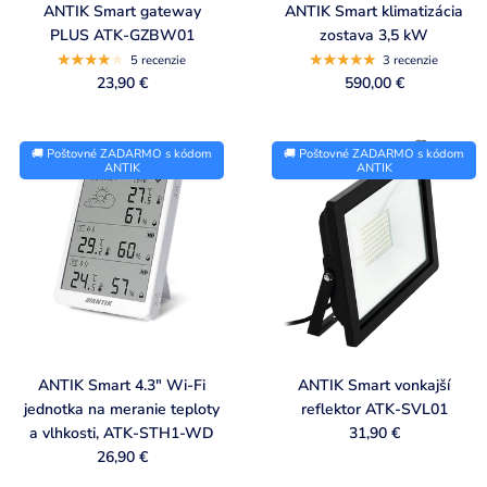
i
ANTIK Smart gateway
ANTIK Smart klimatizácia
PLUS ATK-GZBW01
zostava 3,5 kW
s
5 recenzie
3 recenzie
t
23,90 €
590,00 €
🚚 Poštovné ZADARMO s kódom
🚚 Poštovné ZADARMO s kódom
ANTIK
ANTIK
ANTIK Smart 4.3" Wi-Fi
ANTIK Smart vonkajší
jednotka na meranie teploty
reflektor ATK-SVL01
a vlhkosti, ATK-STH1-WD
31,90 €
26,90 €