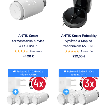
ANTIK Smart
ANTIK Smart Robotický
termostatická hlavica
vysávač a Mop so
ATK-TRV02
zásobníkom RVC07C
6 recenzie
9 recenzie
44,90 €
239,00 €
🚚 Poštovné ZADARMO s
🚚 Poštovné ZADARMO s
kódom ANTIK
kódom ANTIK