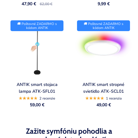
47,90 €
9,99 €
62,00 €
🚚 Poštovné ZADARMO s
🚚 Poštovné ZADARMO s
kódom ANTIK
kódom ANTIK
ANTIK smart stojaca
ANTIK smart stropné
lampa ATK-SFL01
svietidlo ATK-SCL01
2 recenzie
1 recenzia
59,00 €
49,00 €
Zažite symfóniu pohodlia a