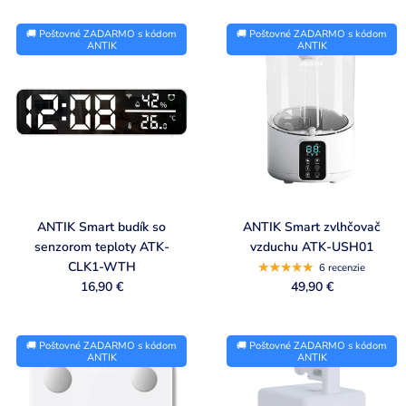
🚚 Poštovné ZADARMO s kódom
🚚 Poštovné ZADARMO s kódom
ANTIK
ANTIK
ANTIK Smart budík so
ANTIK Smart zvlhčovač
senzorom teploty ATK-
vzduchu ATK-USH01
CLK1-WTH
6 recenzie
16,90 €
49,90 €
🚚 Poštovné ZADARMO s kódom
🚚 Poštovné ZADARMO s kódom
ANTIK
ANTIK