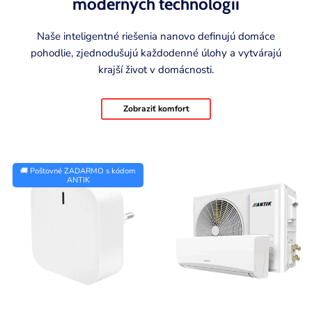
moderných technológií
Naše inteligentné riešenia nanovo definujú domáce
pohodlie, zjednodušujú každodenné úlohy a vytvárajú
krajší život v domácnosti.
Zobraziť komfort
P
🚚 Poštovné ZADARMO s kódom
r
ANTIK
o
d
u
c
t
l