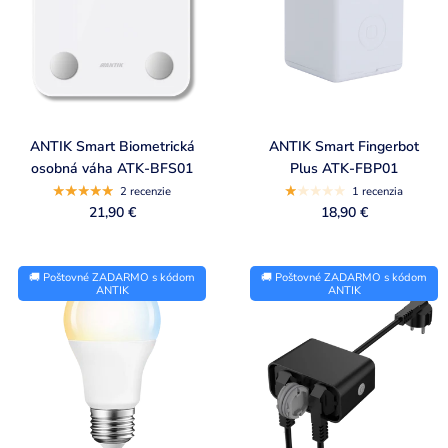
ANTIK Smart Biometrická
ANTIK Smart Fingerbot
osobná váha ATK-BFS01
Plus ATK-FBP01
2 recenzie
1 recenzia
21,90 €
18,90 €
🚚 Poštovné ZADARMO s kódom
🚚 Poštovné ZADARMO s kódom
ANTIK
ANTIK