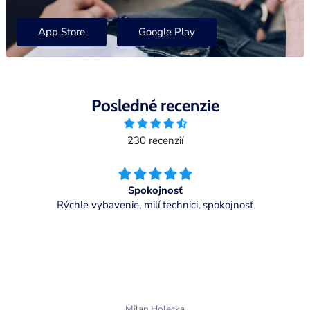
App Store
Google Play
Posledné recenzie
230 recenzií
zatial funguje bez problemov, rychla instalacia
Martin Doľák