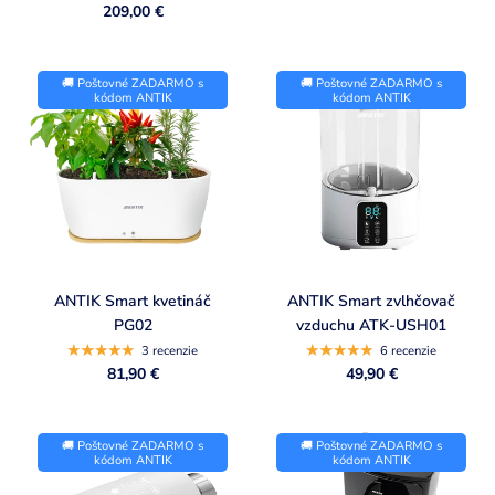
209,00 €
l
e
c
🚚 Poštovné ZADARMO s
🚚 Poštovné ZADARMO s
kódom ANTIK
kódom ANTIK
t
i
o
n
ANTIK Smart kvetináč
ANTIK Smart zvlhčovač
PG02
vzduchu ATK-USH01
3 recenzie
6 recenzie
81,90 €
49,90 €
🚚 Poštovné ZADARMO s
🚚 Poštovné ZADARMO s
kódom ANTIK
kódom ANTIK