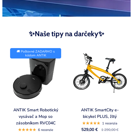
✨Naše tipy na darčeky✨
F
🚚 Poštovné ZADARMO s
e
kódom ANTIK
a
t
u
r
e
d
ANTIK Smart Robotický
ANTIK SmartCity e-
c
vysávač a Mop so
bicykel PLUS, žltý
o
zásobníkom RVC04C
1 recenzia
529,00 €
1 290,00 €
l
6 recenzie