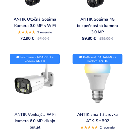
ANTIK Otočná Solárna
ANTIK Solárna 4G
Kamera 3.0 MP s WiFi
bezpečnostná kamera
3.0 MP
3 recenzie
72,90 €
99,80 €
97,00 €
129,00 €
🚚 Poštovné ZADARMO s
🚚 Poštovné ZADARMO s
kódom ANTIK
kódom ANTIK
ANTIK Vonkajšia WiFi
ANTIK smart žiarovka
kamera 6.0 MP, dizajn
ATK-SHB02
bullet
2 recenzie