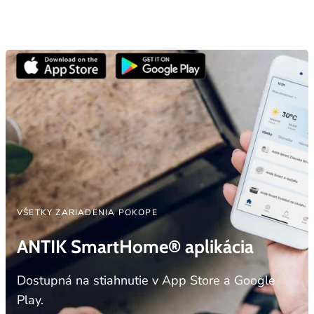
VŠETKY ZARIADENIA POKOPE
ANTIK SmartHome® aplikácia
Dostupná na stiahnutie v App Store a Google
Play.