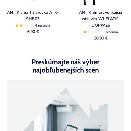
ANTIK smart žiarovka ATK-
ANTIK Smart vonkajšia
SHB03
zásuvka Wi-Fi ATK-
DOPW26
4 recenzie
6,90 €
1 recenzia
28,99 €
Preskúmajte náš výber
najobľúbenejších scén