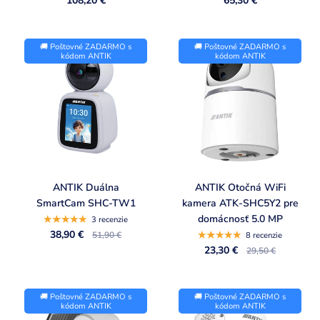
108,20 €
65,30 €
🚚 Poštovné ZADARMO s
🚚 Poštovné ZADARMO s
kódom ANTIK
kódom ANTIK
ANTIK Duálna
ANTIK Otočná WiFi
SmartCam SHC-TW1
kamera ATK-SHC5Y2 pre
domácnosť 5.0 MP
3 recenzie
38,90 €
51,90 €
8 recenzie
23,30 €
29,50 €
🚚 Poštovné ZADARMO s
🚚 Poštovné ZADARMO s
kódom ANTIK
kódom ANTIK