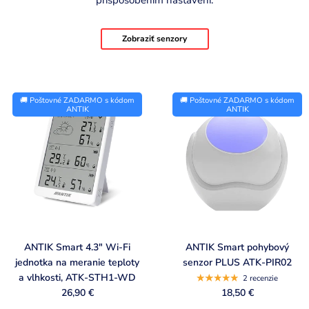
Zobraziť senzory
P
🚚 Poštovné ZADARMO s kódom
🚚 Poštovné ZADARMO s kódom
r
ANTIK
ANTIK
o
d
u
c
t
l
i
ANTIK Smart 4.3" Wi-Fi
ANTIK Smart pohybový
jednotka na meranie teploty
senzor PLUS ATK-PIR02
s
a vlhkosti, ATK-STH1-WD
2 recenzie
t
26,90 €
18,50 €