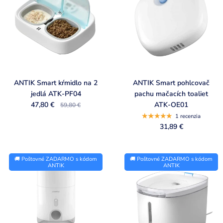
o
d
u
c
t
l
i
ANTIK Smart kŕmidlo na 2
ANTIK Smart pohlcovač
jedlá ATK-PF04
pachu mačacích toaliet
s
47,80 €
ATK-OE01
59,80 €
t
1 recenzia
31,89 €
🚚 Poštovné ZADARMO s kódom
🚚 Poštovné ZADARMO s kódom
ANTIK
ANTIK