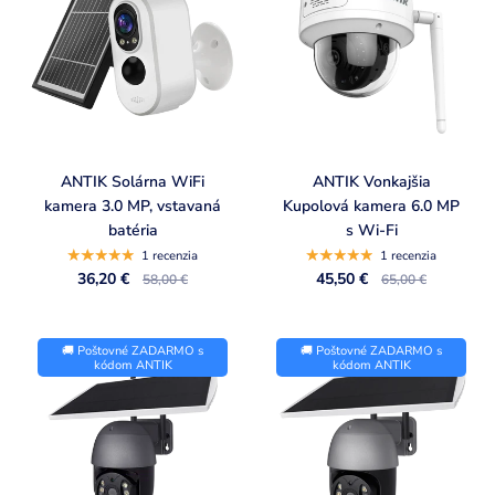
ANTIK Solárna WiFi
ANTIK Vonkajšia
kamera 3.0 MP, vstavaná
Kupolová kamera 6.0 MP
batéria
s Wi-Fi
1 recenzia
1 recenzia
36,20 €
45,50 €
58,00 €
65,00 €
🚚 Poštovné ZADARMO s
🚚 Poštovné ZADARMO s
kódom ANTIK
kódom ANTIK