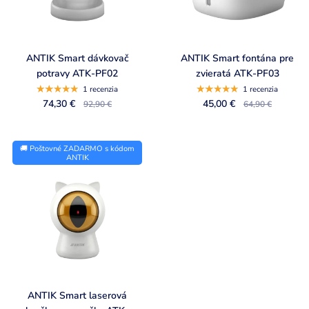
ANTIK Smart dávkovač
ANTIK Smart fontána pre
potravy ATK-PF02
zvieratá ATK-PF03
1 recenzia
1 recenzia
74,30 €
45,00 €
92,90 €
64,90 €
🚚 Poštovné ZADARMO s kódom
ANTIK
ANTIK Smart laserová