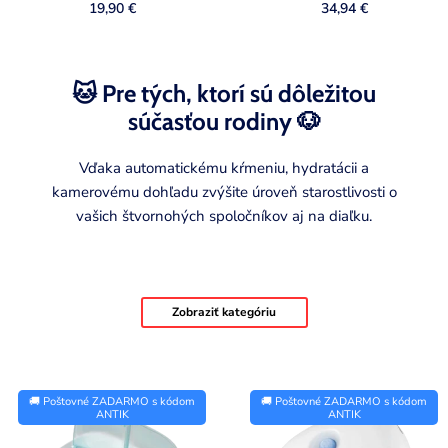
19,90 €
34,94 €
🐱 Pre tých, ktorí sú dôležitou
súčasťou rodiny 🐶
Vďaka automatickému kŕmeniu, hydratácii a
kamerovému dohľadu zvýšite úroveň starostlivosti o
vašich štvornohých spoločníkov aj na diaľku.
Zobraziť kategóriu
P
🚚 Poštovné ZADARMO s kódom
🚚 Poštovné ZADARMO s kódom
r
ANTIK
ANTIK