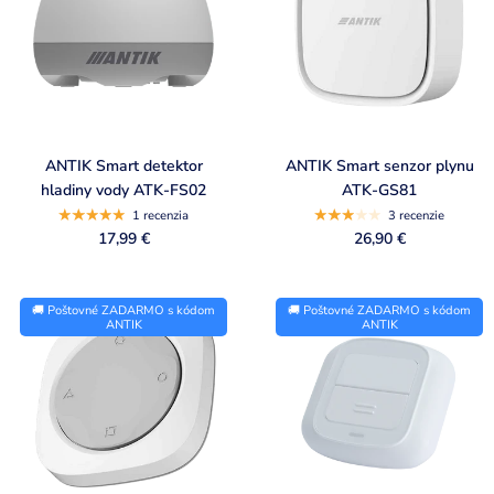
ANTIK Smart detektor
ANTIK Smart senzor plynu
hladiny vody ATK-FS02
ATK-GS81
1 recenzia
3 recenzie
17,99 €
26,90 €
🚚 Poštovné ZADARMO s kódom
🚚 Poštovné ZADARMO s kódom
ANTIK
ANTIK