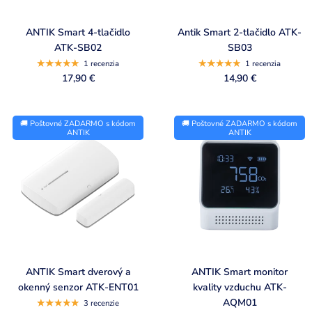
ANTIK Smart 4-tlačidlo
Antik Smart 2-tlačidlo ATK-
ATK-SB02
SB03
1 recenzia
1 recenzia
17,90 €
14,90 €
🚚 Poštovné ZADARMO s kódom
🚚 Poštovné ZADARMO s kódom
ANTIK
ANTIK
ANTIK Smart dverový a
ANTIK Smart monitor
okenný senzor ATK-ENT01
kvality vzduchu ATK-
AQM01
3 recenzie