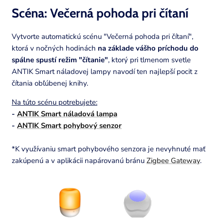
Scéna: Večerná pohoda pri
čítaní
Vytvorte automatickú scénu "Večerná pohoda pri čítaní",
ktorá v nočných hodinách
na základe vášho príchodu do
spálne spustí režim "čítanie"
, ktorý pri tlmenom svetle
ANTIK Smart náladovej lampy navodí ten najlepší pocit z
čítania obľúbenej knihy.
Na túto scénu potrebujete:
-
ANTIK Smart náladová lampa
-
ANTIK Smart pohybový senzor
*K využívaniu smart pohybového senzora je nevyhnuté mať
zakúpenú a v aplikácii napárovanú bránu
Zigbee Gateway
.