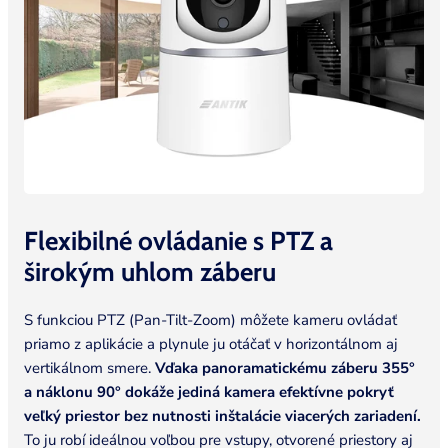
Flexibilné ovládanie s PTZ a
širokým uhlom
záberu
S funkciou PTZ (Pan-Tilt-Zoom) môžete kameru ovládať
priamo z aplikácie a plynule ju otáčať v horizontálnom aj
vertikálnom smere.
Vďaka panoramatickému záberu 355°
a náklonu 90° dokáže jediná kamera efektívne pokryť
veľký priestor bez nutnosti inštalácie viacerých zariadení.
To ju robí ideálnou voľbou pre vstupy, otvorené priestory aj