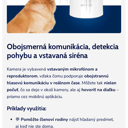
Obojsmerná komunikácia, detekcia
pohybu a vstavaná
siréna
Kamera je vybavená
vstavaným mikrofónom a
reproduktorom
, vďaka čomu podporuje
obojstrannú
hlasovú komunikáciu v reálnom čase
. Môžete tak
nielen
počuť
, čo sa deje v okolí kamery, ale aj
hovoriť na diaľku
–
priamo cez mobilnú aplikáciu.
Príklady využitia:
💬
Pomôžte členovi rodiny
nájsť hľadaný predmet,
aj keď nie ste doma.