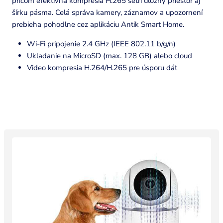
pričom efektívna kompresia H.265 šetrí úložný priestor aj
šírku pásma. Celá správa kamery, záznamov a upozornení
prebieha pohodlne cez aplikáciu Antik Smart Home.
Wi-Fi pripojenie 2.4 GHz (IEEE 802.11 b/g/n)
Ukladanie na MicroSD (max. 128 GB) alebo cloud
Video kompresia H.264/H.265 pre úsporu dát