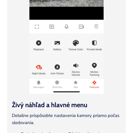
l
u
m
n
Živý náhľad a hlavné menu
Detailne prispôsobte nastavenia kamery priamo počas
sledovania.