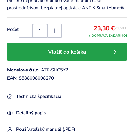
môžete nepretržite monitorovať v reálnom čase
prostredníctvom bezplatnej aplikácie ANTIK SmartHome®.
23,30 €
29,50 €
Počet
+ DOPRAVA ZADARMO!
Vložiť do košíka
Modelové číslo:
ATK-SHC5Y2
EAN:
8588008008270
Technická špecifikácia
Detailný popis
Používateľský manuál (.PDF)