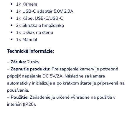
1× Kamera
1× USB-C adaptér 5.0V 2.0A
1× Kábel USB-C/USB-C
2× Skrutka a hmoždinka
1× Držiak na stenu
1× Manuál
Technické informácie:
–
Záruka:
2 roky
–
Zapnutie produktu:
Pre zapojenie kamery je potrebné
pripojiť napájanie DC 5V/2A. Následne sa kamera
automaticky inicializuje a po krátkom štarte je pripravená na
používanie.
–
Použitie:
Zariadenie je určené výhradne na použitie v
interiéri (IP20).