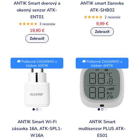
ANTIK Smart dverový a
ANTIK smart žiarovka
okenný senzor ATK-
ATK-SHB02
ENT01
2 recenzie
9,99 €
3 recenzie
19,90 €
🚚 Poštovné ZADARMO s
🚚 Poštovné ZADARMO s
kódom ANTIK
kódom ANTIK
ANTIK Smart Wi-Fi
ANTIK Smart
zásuvka 16A, ATK-SPL1-
multisenzor PLUS ATK-
W16A
ES01