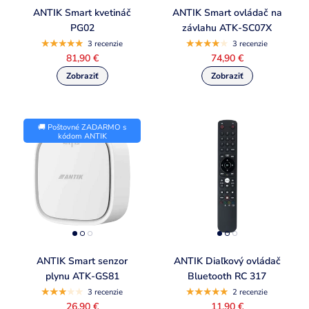
ANTIK Smart kvetináč
ANTIK Smart ovládač na
PG02
závlahu ATK-SC07X
3 recenzie
3 recenzie
81,90 €
74,90 €
🚚 Poštovné ZADARMO s
kódom ANTIK
ANTIK Smart senzor
ANTIK Diaľkový ovládač
plynu ATK-GS81
Bluetooth RC 317
3 recenzie
2 recenzie
26,90 €
11,90 €