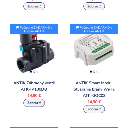
🚚 Poštovné ZADARMO s
🚚 Poštovné ZADARMO s
kódom ANTIK
kódom ANTIK
ANTIK Záhradný ventil
ANTIK Smart Modul
ATK-IV100DB
otvárania brány Wi-Fi,
14,90 €
ATK-GOC03
14,90 €