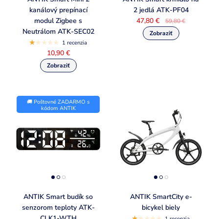
kanálový prepínací
2 jedlá ATK-PF04
modul Zigbee s
47,80 €
59,80 €
Neutrálom ATK-SEC02
1 recenzia
10,90 €
🚚 Poštovné ZADARMO s
kódom ANTIK
ANTIK Smart budík so
ANTIK SmartCity e-
senzorom teploty ATK-
bicykel biely
CLK1-WTH
1 recenzia