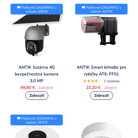
🚚 Poštovné ZADARMO s
🚚 Poštovné ZADARMO s
kódom ANTIK
kódom ANTIK
ANTIK Solárna 4G
ANTIK Smart kŕmidlo pre
bezpečnostná kamera
rybičky ATK-FF01
3.0 MP
1 recenzia
99,80 €
23,20 €
129,00 €
28,90 €
🚚 Poštovné ZADARMO s
kódom ANTIK