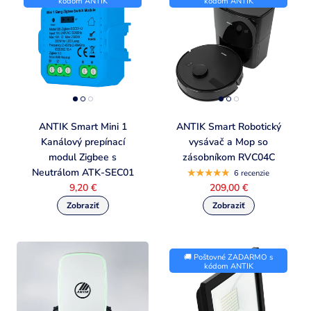
kódom ANTIK
kódom ANTIK
ANTIK Smart Mini 1
ANTIK Smart Robotický
Kanálový prepínací
vysávač a Mop so
modul Zigbee s
zásobníkom RVC04C
Neutrálom ATK-SEC01
6 recenzie
9,20 €
209,00 €
🚚 Poštovné ZADARMO s
kódom ANTIK