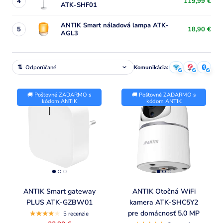
4
119,99 €
ATK-SHF01
ANTIK Smart náladová lampa ATK-
5
18,90 €
AGL3
Komunikácia:
🚚 Poštovné ZADARMO s
🚚 Poštovné ZADARMO s
kódom ANTIK
kódom ANTIK
ANTIK Smart gateway
ANTIK Otočná WiFi
PLUS ATK-GZBW01
kamera ATK-SHC5Y2
pre domácnosť 5.0 MP
5 recenzie