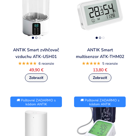
ANTIK Smart zvlhčovač
ANTIK Smart
vzduchu ATK-USH01
multisenzor ATK-THM02
6 recenzie
5 recenzie
49,90 €
13,80 €
🚚 Poštovné ZADARMO s
🚚 Poštovné ZADARMO s
kódom ANTIK
kódom ANTIK