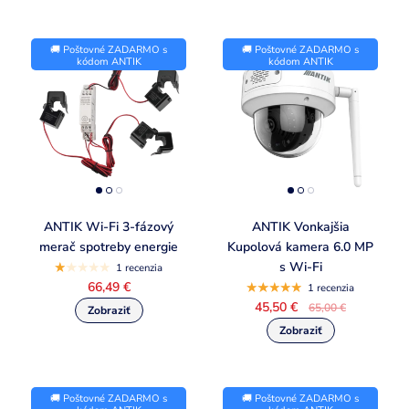
🚚 Poštovné ZADARMO s
🚚 Poštovné ZADARMO s
kódom ANTIK
kódom ANTIK
ANTIK Wi-Fi 3-fázový
ANTIK Vonkajšia
merač spotreby energie
Kupolová kamera 6.0 MP
s Wi-Fi
1 recenzia
66,49 €
1 recenzia
45,50 €
65,00 €
🚚 Poštovné ZADARMO s
🚚 Poštovné ZADARMO s