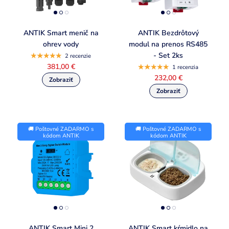
ANTIK Smart menič na
ANTIK Bezdrôtový
ohrev vody
modul na prenos RS485
- Set 2ks
2 recenzie
381,00 €
1 recenzia
232,00 €
🚚 Poštovné ZADARMO s
🚚 Poštovné ZADARMO s
kódom ANTIK
kódom ANTIK
ANTIK Smart Mini 2
ANTIK Smart kŕmidlo na