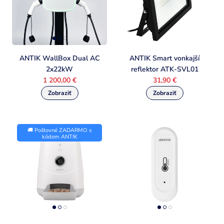
ANTIK WallBox Dual AC
ANTIK Smart vonkajší
2x22kW
reflektor ATK-SVL01
1 200,00 €
31,90 €
🚚 Poštovné ZADARMO s
kódom ANTIK