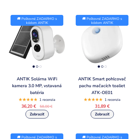
🚚 Poštovné ZADARMO s
🚚 Poštovné ZADARMO s
kódom ANTIK
kódom ANTIK
ANTIK Solárna WiFi
ANTIK Smart pohlcovač
kamera 3.0 MP, vstavaná
pachu mačacích toaliet
batéria
ATK-OE01
1 recenzia
1 recenzia
36,20 €
31,89 €
58,00 €
🚚 Poštovné ZADARMO s
🚚 Poštovné ZADARMO s