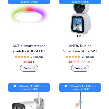
kódom ANTIK
kódom ANTIK
ANTIK smart stropné
ANTIK Duálna
svietidlo ATK-SCL01
SmartCam SHC-TW1
1 recenzia
3 recenzie
49,00 €
38,90 €
51,90 €
🚚 Poštovné ZADARMO s
🚚 Poštovné ZADARMO s
kódom ANTIK
kódom ANTIK