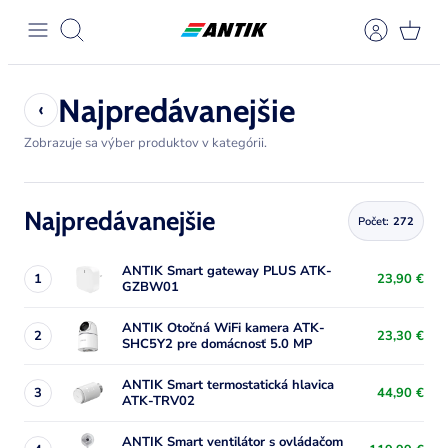
Preskočiť
na
Hľadať
obsah
Najpredávanejšie
‹
Zobrazuje sa výber produktov v kategórii.
Najpredávanejšie
Zobraziť stránku
Počet:
272
Zobraziť stránku
Zobraziť stránku
Zobraziť stránku
ANTIK Smart gateway PLUS ATK-
1
23,90 €
GZBW01
Zobraziť stránku
ANTIK Otočná WiFi kamera ATK-
2
23,30 €
SHC5Y2 pre domácnosť 5.0 MP
ANTIK Smart termostatická hlavica
3
44,90 €
ATK-TRV02
Zobraziť stránku
ANTIK Smart ventilátor s ovládačom