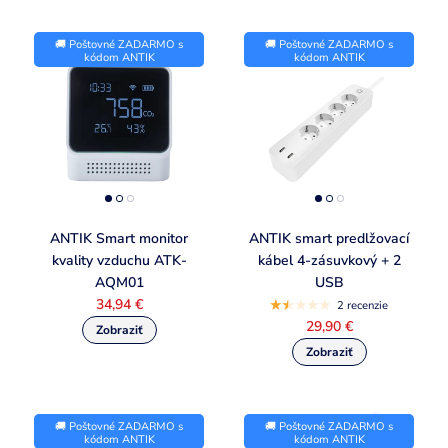
🚚 Poštovné ZADARMO s
🚚 Poštovné ZADARMO s
kódom ANTIK
kódom ANTIK
ANTIK Smart monitor
ANTIK smart predlžovací
kvality vzduchu ATK-
kábel 4-zásuvkový + 2
AQM01
USB
34,94 €
2 recenzie
29,90 €
🚚 Poštovné ZADARMO s
🚚 Poštovné ZADARMO s
kódom ANTIK
kódom ANTIK