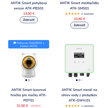
ANTIK Smart pohybový
ANTIK Smart minitlačidlo
senzor ATK-PBS01
ATK-SMS01
14,90 €
2 recenzie
10,80 €
🚚 Poštovné ZADARMO s
kódom ANTIK
ANTIK Smart laserová
ANTIK Smart menič na
hračka pre mačky ATK-
ohrev vody z prebytkov
PDT01
ATK-GWH.01
31,90 €
39,90 €
1 recenzia