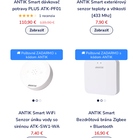
ANTIK Smart dávkovač
ANTIK Smart exteriérový
potravy PLUS ATK-PF01
senzor teploty a vlhkosti
[433 Mhz]
1 recenzia
110,90 €
7,90 €
139,90 €
🚚 Poštovné ZADARMO s
🚚 Poštovné ZADARMO s
kódom ANTIK
kódom ANTIK
ANTIK Smart WiFi
ANTIK Smart
Senzor úniku vody so
Bezdrôtová brána Zigbee
sirénou ATK-SW1-WA
+ Bluetooth
7,40 €
16,90 €