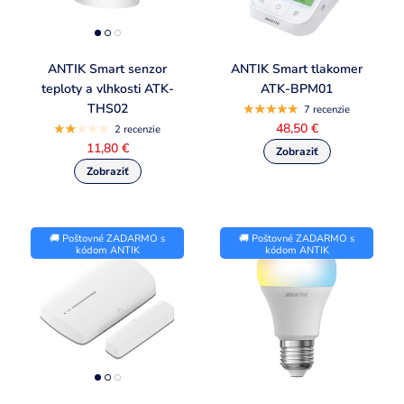
ANTIK Smart senzor
ANTIK Smart tlakomer
teploty a vlhkosti ATK-
ATK-BPM01
THS02
7 recenzie
48,50 €
2 recenzie
11,80 €
🚚 Poštovné ZADARMO s
🚚 Poštovné ZADARMO s
kódom ANTIK
kódom ANTIK