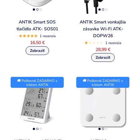
ANTIK Smart SOS
ANTIK Smart vonkajšia
tlačidlo ATK- SOS01
zásuvka Wi-Fi ATK-
DOPW26
1 recenzia
16,50 €
1 recenzia
28,99 €
🚚 Poštovné ZADARMO s
🚚 Poštovné ZADARMO s
kódom ANTIK
kódom ANTIK