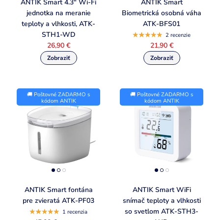
ANTIK Smart 4.3" Wi-Fi
ANTIK Smart
jednotka na meranie
Biometrická osobná váha
teploty a vlhkosti, ATK-
ATK-BFS01
STH1-WD
2 recenzie
26,90 €
21,90 €
🚚 Poštovné ZADARMO s
🚚 Poštovné ZADARMO s
kódom ANTIK
kódom ANTIK
ANTIK Smart fontána
ANTIK Smart WiFi
pre zvieratá ATK-PF03
snímač teploty a vlhkosti
so svetlom ATK-STH3-
1 recenzia