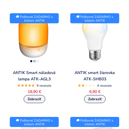
🚚 Poštovné ZADARMO s
🚚 Poštovné ZADARMO s
kódom ANTIK
kódom ANTIK
ANTIK Smart náladová
ANTIK smart žiarovka
lampa ATK-AGL3
ATK-SHB03
9 recenzie
4 recenzie
18,90 €
6,90 €
🚚 Poštovné ZADARMO s
🚚 Poštovné ZADARMO s
kódom ANTIK
kódom ANTIK