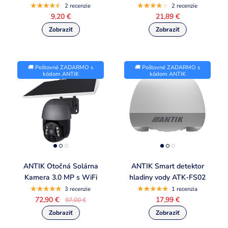
2 recenzie
2 recenzie
9,20 €
21,89 €
🚚 Poštovné ZADARMO s
🚚 Poštovné ZADARMO s
kódom ANTIK
kódom ANTIK
ANTIK Otočná Solárna
ANTIK Smart detektor
Kamera 3.0 MP s WiFi
hladiny vody ATK-FS02
3 recenzie
1 recenzia
72,90 €
17,99 €
97,00 €