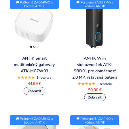
🚚 Poštovné ZADARMO s
🚚 Poštovné ZADARMO s
kódom ANTIK
kódom ANTIK
ANTIK Smart
ANTIK WiFi
multifunkčný gateway
videozvonček ATK-
ATK-MGZW03
SBD01 pre domácnosť
2.0 MP, vstavaná batéria
1 recenzia
44,99 €
1 recenzia
59,00 €
🚚 Poštovné ZADARMO s
🚚 Poštovné ZADARMO s
kódom ANTIK
kódom ANTIK