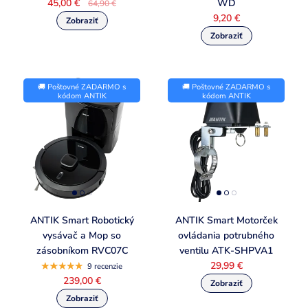
45,00 €
WD
64,90 €
9,20 €
🚚 Poštovné ZADARMO s
🚚 Poštovné ZADARMO s
kódom ANTIK
kódom ANTIK
ANTIK Smart Robotický
ANTIK Smart Motorček
vysávač a Mop so
ovládania potrubného
zásobníkom RVC07C
ventilu ATK-SHPVA1
29,99 €
9 recenzie
239,00 €