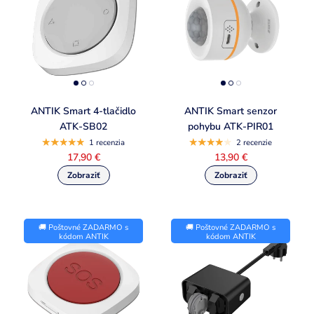
ANTIK Smart 4-tlačidlo
ANTIK Smart senzor
ATK-SB02
pohybu ATK-PIR01
1 recenzia
2 recenzie
17,90 €
13,90 €
🚚 Poštovné ZADARMO s
🚚 Poštovné ZADARMO s
kódom ANTIK
kódom ANTIK