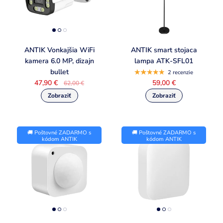
ANTIK Vonkajšia WiFi
ANTIK smart stojaca
kamera 6.0 MP, dizajn
lampa ATK-SFL01
bullet
2 recenzie
47,90 €
59,00 €
62,00 €
🚚 Poštovné ZADARMO s
🚚 Poštovné ZADARMO s
kódom ANTIK
kódom ANTIK