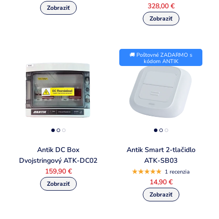
328,00 €
🚚 Poštovné ZADARMO s
kódom ANTIK
Antik DC Box
Antik Smart 2-tlačidlo
Dvojstringový ATK-DC02
ATK-SB03
159,90 €
1 recenzia
14,90 €