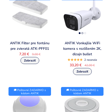
ANTIK Filter pre fontánu
ANTIK Vonkajšia WiFi
pre zvieratá ATK-PFF01
kamera s rozlíšením 2K,
7,20 €
dizajn bullet
9,00 €
2 recenzie
33,20 €
42,00 €
🚚 Poštovné ZADARMO s
🚚 Poštovné ZADARMO s
kódom ANTIK
kódom ANTIK