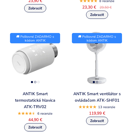
23,90 €
8 recenzie
23,30 €
29,50 €
🚚 Poštovné ZADARMO s
🚚 Poštovné ZADARMO s
kódom ANTIK
kódom ANTIK
ANTIK Smart
ANTIK Smart ventilátor s
termostatická hlavica
ovládačom ATK-SHF01
ATK-TRV02
13 recenzie
119,99 €
6 recenzie
44,90 €