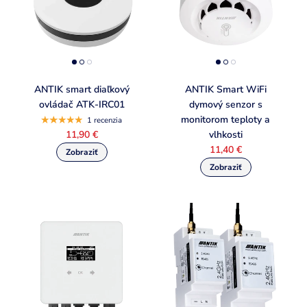
ANTIK smart diaľkový
ANTIK Smart WiFi
ovládač ATK-IRC01
dymový senzor s
monitorom teploty a
1 recenzia
11,90 €
vlhkosti
11,40 €