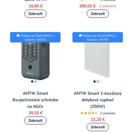
16,90 €
389,00 €
1 239,00 €
🚚 Poštovné ZADARMO s
🚚 Poštovné ZADARMO s
kódom ANTIK
kódom ANTIK
ANTIK Smart
ANTIK Smart 1-kanálový
Bezpečnostná schránka
dotykový vypínač
na kľúče
(250W)
39,20 €
2 recenzie
21,20 €