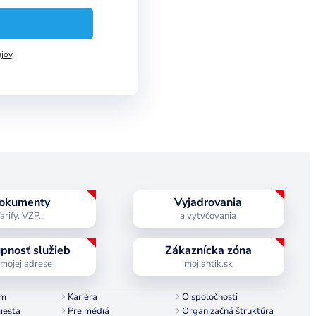
jov
.
okumenty
Vyjadrovania
arify, VZP…
a vytyčovania
pnosť služieb
Zákaznícka zóna
 mojej adrese
moj.antik.sk
ám
Kariéra
O spoločnosti
iesta
Pre médiá
Organizačná štruktúra