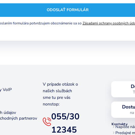
ODOSLAŤ FORMULÁR
slaním formulára potvrdzujem oboznámenie sa so
Zásadami ochrany osobných úda
V prípade otázok o
D
y VoIP
našich službách
T
sme tu pre vás
nonstop:
Dostu
h údajov
na
055/30
bchodných partnerov
Kontakty
12345
Napíšte n
Predajné m