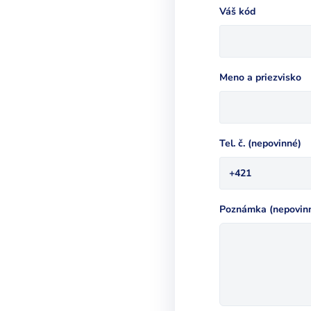
Váš kód
Zobraziť stránku
Meno a priezvisko
Tel. č. (nepovinné)
+421
Poznámka (nepovin