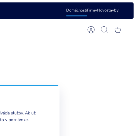
Jazyk
Domácnosti
Firmy
Novostavby
Slovenčina (Slovensko)
Účet
Hľadať
Košík
vácie služby. Ak už
 to v poznámke.