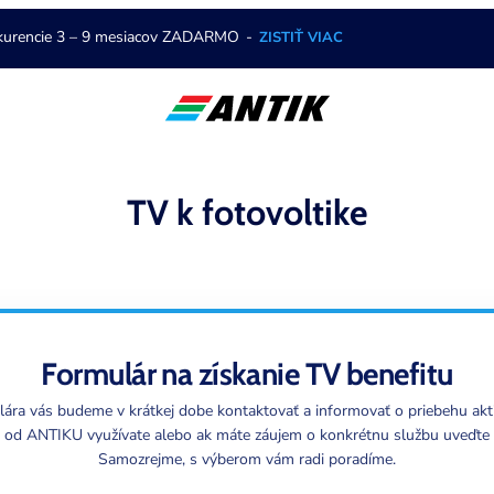
nkurencie 3 – 9 mesiacov ZADARMO
-
ZISTIŤ VIAC
TV k fotovoltike
Formulár na získanie TV benefitu
ára vás budeme v krátkej dobe kontaktovať a informovať o priebehu akti
ie od ANTIKU využívate alebo ak máte záujem o konkrétnu službu uveďte
Samozrejme, s výberom vám radi poradíme.