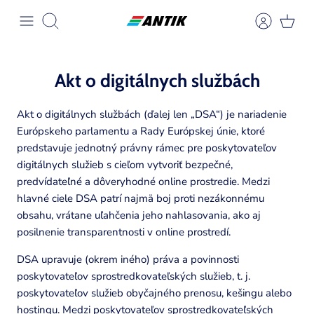
Preskočiť
na
Hľadať
obsah
Akt o digitálnych službách
Akt o digitálnych službách (ďalej len „DSA“) je nariadenie
Európskeho parlamentu a Rady Európskej únie, ktoré
predstavuje jednotný právny rámec pre poskytovateľov
Zobraziť stránku
digitálnych služieb s cieľom vytvoriť bezpečné,
predvídateľné a dôveryhodné online prostredie. Medzi
Zobraziť stránku
Zobraziť stránku
Zobraziť stránku
hlavné ciele DSA patrí najmä boj proti nezákonnému
obsahu, vrátane uľahčenia jeho nahlasovania, ako aj
Zobraziť stránku
posilnenie transparentnosti v online prostredí.
DSA upravuje (okrem iného) práva a povinnosti
poskytovateľov sprostredkovateľských služieb, t. j.
Zobraziť stránku
poskytovateľov služieb obyčajného prenosu, kešingu alebo
hostingu. Medzi poskytovateľov sprostredkovateľských