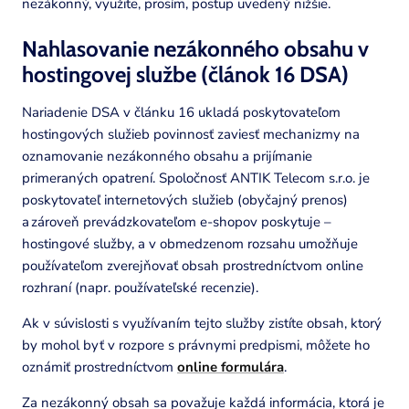
nezákonný, využite, prosím, postup uvedený nižšie.
Nahlasovanie nezákonného obsahu v
hostingovej službe (článok 16 DSA)
Nariadenie DSA v článku 16 ukladá poskytovateľom
hostingových služieb povinnosť zaviesť mechanizmy na
oznamovanie nezákonného obsahu a prijímanie
primeraných opatrení. Spoločnosť ANTIK Telecom s.r.o. je
poskytovateľ internetových služieb (obyčajný prenos)
a zároveň prevádzkovateľom e-shopov poskytuje –
hostingové služby, a v obmedzenom rozsahu umožňuje
používateľom zverejňovať obsah prostredníctvom online
rozhraní (napr. používateľské recenzie).
Ak v súvislosti s využívaním tejto služby zistíte obsah, ktorý
by mohol byť v rozpore s právnymi predpismi, môžete ho
oznámiť prostredníctvom
online formulára
.
Za nezákonný obsah sa považuje každá informácia, ktorá je