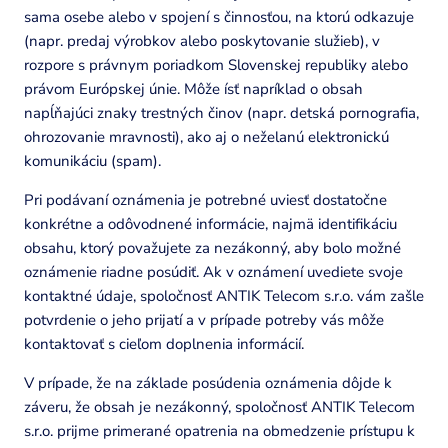
sama osebe alebo v spojení s činnosťou, na ktorú odkazuje
(napr. predaj výrobkov alebo poskytovanie služieb), v
rozpore s právnym poriadkom Slovenskej republiky alebo
právom Európskej únie. Môže ísť napríklad o obsah
napĺňajúci znaky trestných činov (napr. detská pornografia,
ohrozovanie mravnosti), ako aj o neželanú elektronickú
komunikáciu (spam).
Pri podávaní oznámenia je potrebné uviesť dostatočne
konkrétne a odôvodnené informácie, najmä identifikáciu
obsahu, ktorý považujete za nezákonný, aby bolo možné
oznámenie riadne posúdiť. Ak v oznámení uvediete svoje
kontaktné údaje, spoločnosť ANTIK Telecom s.r.o. vám zašle
potvrdenie o jeho prijatí a v prípade potreby vás môže
kontaktovať s cieľom doplnenia informácií.
V prípade, že na základe posúdenia oznámenia dôjde k
záveru, že obsah je nezákonný, spoločnosť ANTIK Telecom
s.r.o. prijme primerané opatrenia na obmedzenie prístupu k