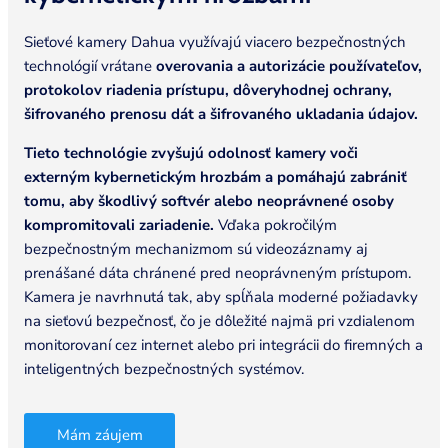
Sieťové kamery Dahua využívajú viacero bezpečnostných
technológií vrátane
overovania a autorizácie používateľov,
protokolov riadenia prístupu, dôveryhodnej ochrany,
šifrovaného prenosu dát a šifrovaného ukladania údajov.
Tieto technológie zvyšujú odolnosť kamery voči
externým kybernetickým hrozbám a pomáhajú zabrániť
tomu, aby škodlivý softvér alebo neoprávnené osoby
kompromitovali zariadenie.
Vďaka pokročilým
bezpečnostným mechanizmom sú videozáznamy aj
prenášané dáta chránené pred neoprávneným prístupom.
Kamera je navrhnutá tak, aby spĺňala moderné požiadavky
na sieťovú bezpečnosť, čo je dôležité najmä pri vzdialenom
monitorovaní cez internet alebo pri integrácii do firemných a
inteligentných bezpečnostných systémov.
Mám záujem