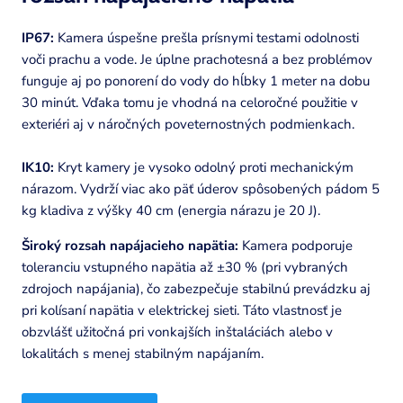
IP67:
Kamera úspešne prešla prísnymi testami odolnosti
voči prachu a vode. Je úplne prachotesná a bez problémov
funguje aj po ponorení do vody do hĺbky 1 meter na dobu
30 minút. Vďaka tomu je vhodná na celoročné použitie v
exteriéri aj v náročných poveternostných podmienkach.
IK10:
Kryt kamery je vysoko odolný proti mechanickým
nárazom. Vydrží viac ako päť úderov spôsobených pádom 5
kg kladiva z výšky 40 cm (energia nárazu je 20 J).
Široký rozsah napájacieho napätia:
Kamera podporuje
toleranciu vstupného napätia až ±30 % (pri vybraných
zdrojoch napájania), čo zabezpečuje stabilnú prevádzku aj
pri kolísaní napätia v elektrickej sieti. Táto vlastnosť je
obzvlášť užitočná pri vonkajších inštaláciách alebo v
lokalitách s menej stabilným napájaním.