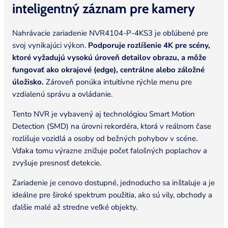
inteligentný záznam pre
kamery
Nahrávacie zariadenie NVR4104-P-4KS3 je obľúbené pre
svoj vynikajúci výkon.
Podporuje rozlíšenie 4K pre scény,
ktoré vyžadujú vysokú úroveň detailov obrazu, a môže
fungovať ako okrajové (edge), centrálne alebo záložné
úložisko.
Zároveň ponúka intuitívne rýchle menu pre
vzdialenú správu a ovládanie.
Tento NVR je vybavený aj technológiou Smart Motion
Detection (SMD) na úrovni rekordéra, ktorá v reálnom čase
rozlišuje vozidlá a osoby od bežných pohybov v scéne.
Vďaka tomu výrazne znižuje počet falošných poplachov a
zvyšuje presnosť detekcie.
Zariadenie je cenovo dostupné, jednoducho sa inštaluje a je
ideálne pre široké spektrum použitia, ako sú vily, obchody a
ďalšie malé až stredne veľké objekty.