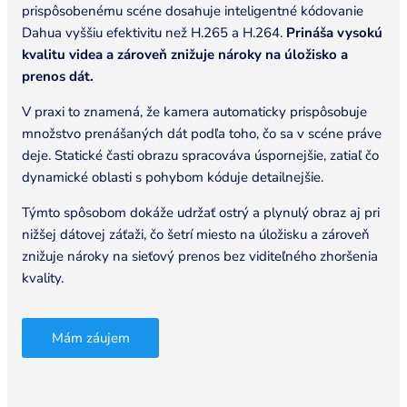
prispôsobenému scéne dosahuje inteligentné kódovanie
Dahua vyššiu efektivitu než H.265 a H.264.
Prináša vysokú
kvalitu videa a zároveň znižuje nároky na úložisko a
prenos dát.
V praxi to znamená, že kamera automaticky prispôsobuje
množstvo prenášaných dát podľa toho, čo sa v scéne práve
deje. Statické časti obrazu spracováva úspornejšie, zatiaľ čo
dynamické oblasti s pohybom kóduje detailnejšie.
Týmto spôsobom dokáže udržať ostrý a plynulý obraz aj pri
nižšej dátovej záťaži, čo šetrí miesto na úložisku a zároveň
znižuje nároky na sieťový prenos bez viditeľného zhoršenia
kvality.
Mám záujem