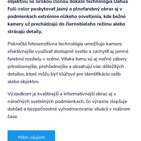
objektívu so širokou clonou dokáže technológia Dahua
Full-color poskytovať jasný a plnofarebný obraz aj v
podmienkach extrémne nízkeho osvetlenia, kde bežné
kamery už prechádzajú do čiernobieleho režimu alebo
strácajú detaily.
Pokročilá fotosenzitívna technológia umožňuje kamere
efektívnejšie využívať dostupné svetlo a zachytiť aj jemné
farebné rozdiely v scéne. Vďaka tomu sú aj nočné zábery
prirodzenejšie, prehľadnejšie a obsahujú viac dôležitých
detailov, ktoré môžu byť kľúčové pre identifikáciu osôb
alebo objektov.
Výsledkom je kvalitnejší a informatívnejší obraz aj v
náročných svetelných podmienkach, čo výrazne zlepšuje
dohľad a bezpečnostné vyhodnocovanie situácií v reálnom
čase.
Mám záujem