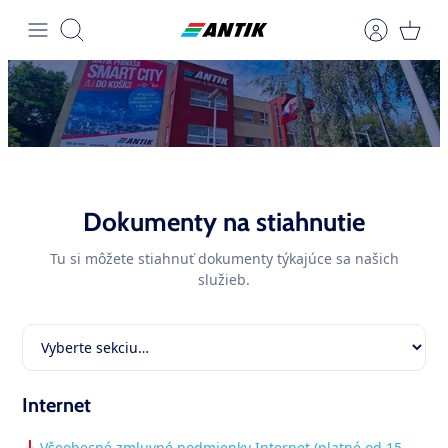
Skip
to
Search
content
Dokumenty na stiahnutie
View page
Tu si môžete stiahnuť dokumenty týkajúce sa našich
služieb.
View page
View page
View page
View page
Internet
View page
Všeobecné zmluvné podmienky Internet (platné od 15.