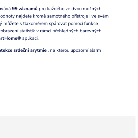
hovává
99 záznamů
pro každého ze dvou možných
hodnoty najdete kromě samotného přístroje i ve svém
erý můžete s tlakoměrem spárovat pomocí funkce
obrazení statistik v rámci přehledných barevných
artHome®
aplikaci.
tekce srdeční arytmie
, na kterou upozorní alarm