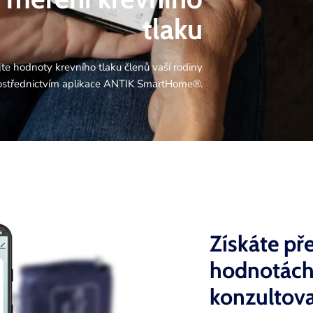
tlaku
jte hodnoty krevního tlaku členů vaší rodiny
ostřednictvím aplikace ANTIK
SmartHome®.
Získáte p
hodnotách
konzultov