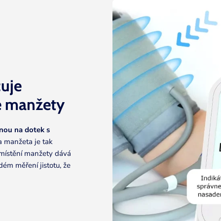
čuje
é
manžety
nou na dotek s
 a manžeta je tak
místění manžety dává
dém měření jistotu, že