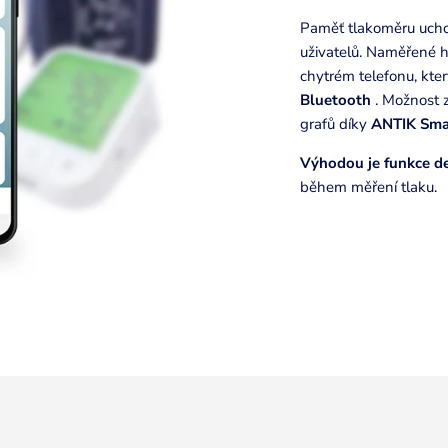
Paměť tlakoměru uc
uživatelů. Naměřené 
chytrém telefonu, kt
Bluetooth
. Možnost z
grafů díky
ANTIK Sm
Výhodou je funkce de
během měření tlaku.