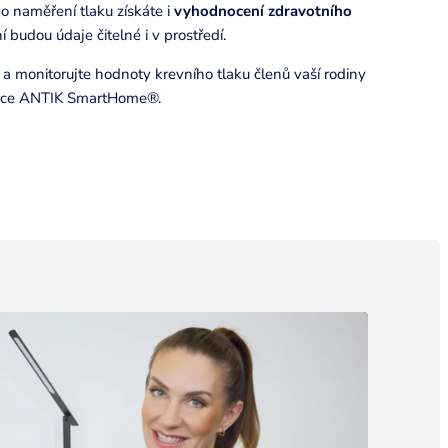
 po naměření tlaku získáte i
vyhodnocení zdravotního
 budou údaje čitelné i v prostředí.
a monitorujte hodnoty krevního tlaku členů vaší rodiny
kace ANTIK SmartHome®.