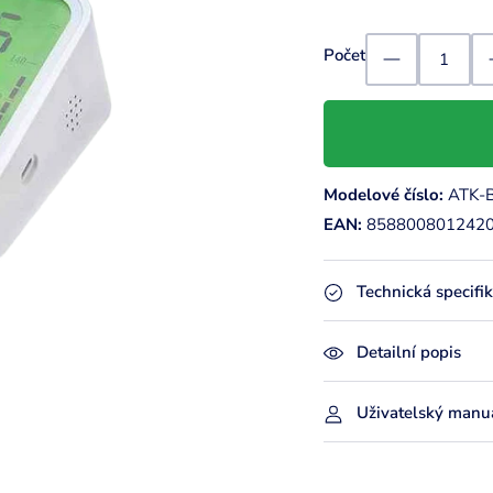
Počet
Modelové číslo:
ATK-
EAN:
858800801242
Technická specifi
Detailní popis
Uživatelský manuá