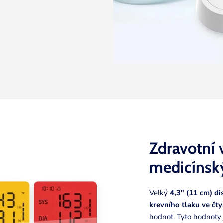
Zdravotní 
medicínský
Velký
4,3" (11 cm) di
krevního tlaku ve čt
hodnot. Tyto hodnoty 