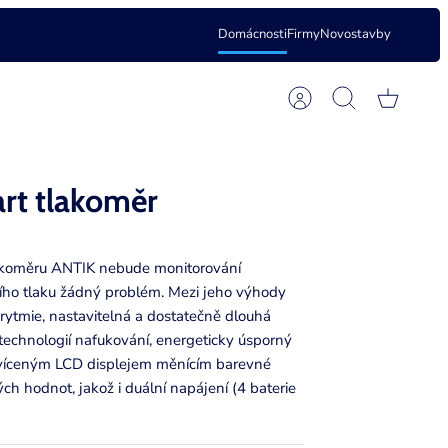
Domácnosti
Firmy
Novostavby
Jazyk
Čeština
Účet
Hledat
Košík
rt tlakoměr
lakoměru ANTIK nebude monitorování
ího tlaku žádný problém. Mezi jeho výhody
arytmie, nastavitelná a dostatečně dlouhá
 technologií nafukování, energeticky úsporný
víceným LCD displejem měnícím barevné
h hodnot, jakož i duální napájení (4 baterie