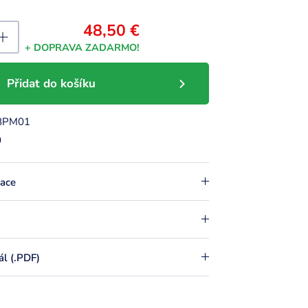
48,50 €
+ DOPRAVA ZADARMO!
Přidat do košíku
BPM01
0
kace
l (.PDF)