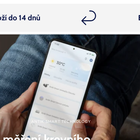
o 14 dnů
Exped
ANTIK SMART TECHNOLOGY
é měření krevního