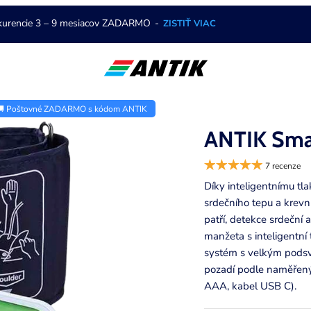
nkurencie 3 – 9 mesiacov ZADARMO
-
ZISTIŤ VIAC
🚚 Poštovné ZADARMO s kódom ANTIK
ANTIK Sma
7 recenze
Díky inteligentnímu t
srdečního tepu a krevn
patří, detekce srdeční 
manžeta s inteligentní
systém s velkým pods
pozadí podle naměřenýc
AAA, kabel USB C).