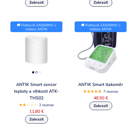
🚚 Poštovné ZADARMO s
🚚 Poštovné ZADARMO s
kódom ANTIK
kódom ANTIK
ANTIK Smart senzor
ANTIK Smart tlakoměr
teploty a vlhkosti ATK-
7 recenze
THS02
48,50 €
2 recenze
11,80 €