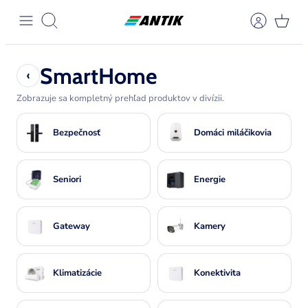
Přeskočit
na
Hledat
obsah
SmartHome
‹
Zobrazuje sa kompletný prehľad produktov v divízii.
Bezpečnosť
Domáci miláčikovia
Zobraziť stránku
Seniori
Energie
Zobraziť stránku
Zobraziť stránku
Zobraziť stránku
Zobraziť stránku
Gateway
Kamery
Klimatizácie
Konektivita
Zobraziť stránku