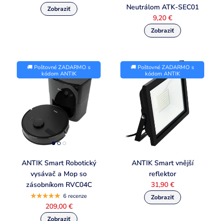
Neutrálom ATK-SEC01
9,20 €
🚚 Poštovné ZADARMO s
🚚 Poštovné ZADARMO s
kódom ANTIK
kódom ANTIK
ANTIK Smart Robotický
ANTIK Smart vnější
vysávač a Mop so
reflektor
zásobníkom RVC04C
31,90 €
6 recenze
209,00 €