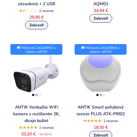
zásuvkový + 2 USB
AQM01
34,94 €
2 recenze
29,90 €
🚚 Poštovné ZADARMO s
🚚 Poštovné ZADARMO s
kódom ANTIK
kódom ANTIK
ANTIK Vonkajšia WiFi
ANTIK Smart pohybový
kamera s rozlíšením 2K,
senzor PLUS ATK-PIR02
dizajn bullet
2 recenze
18,50 €
2 recenze
33,20 €
42,00 €