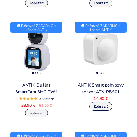
🚚 Poštovné ZADARMO s
🚚 Poštovné ZADARMO s
kódom ANTIK
kódom ANTIK
ANTIK Duálna
ANTIK Smart pohybový
SmartCam SHC-TW1
senzor ATK-PBS01
14,90 €
3 recenze
38,90 €
51,90 €
🚚 Poštovné ZADARMO s
🚚 Poštovné ZADARMO s