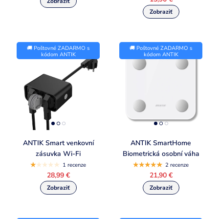
🚚 Poštovné ZADARMO s
🚚 Poštovné ZADARMO s
kódom ANTIK
kódom ANTIK
ANTIK Smart venkovní
ANTIK SmartHome
zásuvka Wi-Fi
Biometrická osobní váha
1 recenze
2 recenze
28,99 €
21,90 €