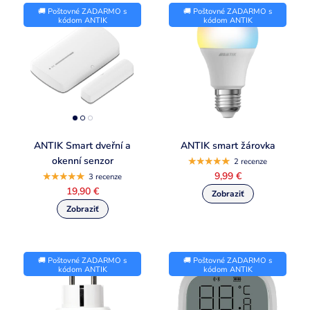
🚚 Poštovné ZADARMO s
🚚 Poštovné ZADARMO s
kódom ANTIK
kódom ANTIK
ANTIK Smart dveřní a
ANTIK smart žárovka
okenní senzor
2 recenze
9,99 €
3 recenze
19,90 €
🚚 Poštovné ZADARMO s
🚚 Poštovné ZADARMO s
kódom ANTIK
kódom ANTIK