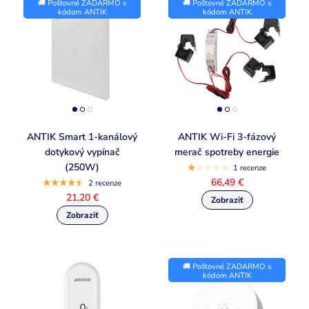
🚚 Poštovné ZADARMO s
🚚 Poštovné ZADARMO s
kódom ANTIK
kódom ANTIK
ANTIK Smart 1-kanálový
ANTIK Wi-Fi 3-fázový
dotykový vypínač
merač spotreby energie
(250W)
1 recenze
66,49 €
2 recenze
21,20 €
🚚 Poštovné ZADARMO s
kódom ANTIK