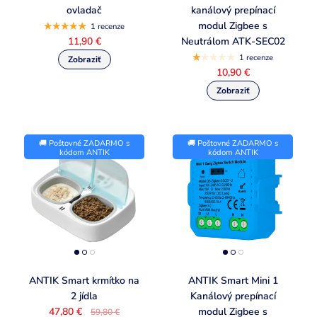
ovladač
kanálový prepínací
modul Zigbee s
1 recenze
11,90 €
Neutrálom ATK-SEC02
1 recenze
10,90 €
🚚 Poštovné ZADARMO s
🚚 Poštovné ZADARMO s
kódom ANTIK
kódom ANTIK
ANTIK Smart krmítko na
ANTIK Smart Mini 1
2 jídla
Kanálový prepínací
47,80 €
modul Zigbee s
59,80 €