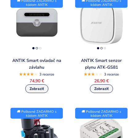
🚚 Poštovné ZADARMO s
🚚 Poštovné ZADARMO s
kódom ANTIK
kódom ANTIK
ANTIK Smart ovladač na
ANTIK Smart senzor
závlahu
plynu ATK-GS81
3 recenze
3 recenze
74,90 €
26,90 €
🚚 Poštovné ZADARMO s
🚚 Poštovné ZADARMO s
kódom ANTIK
kódom ANTIK