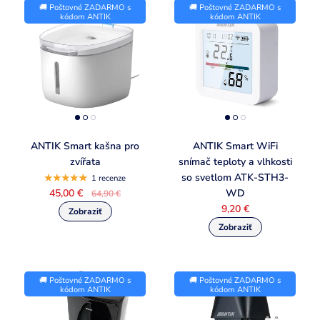
🚚 Poštovné ZADARMO s
🚚 Poštovné ZADARMO s
kódom ANTIK
kódom ANTIK
ANTIK Smart kašna pro
ANTIK Smart WiFi
zvířata
snímač teploty a vlhkosti
so svetlom ATK-STH3-
1 recenze
45,00 €
WD
64,90 €
9,20 €
🚚 Poštovné ZADARMO s
🚚 Poštovné ZADARMO s
kódom ANTIK
kódom ANTIK