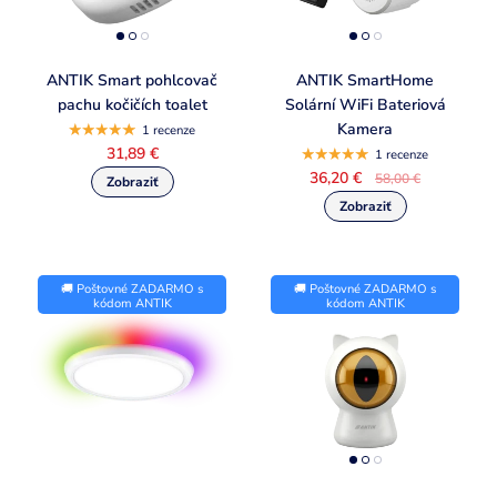
ANTIK Smart pohlcovač
ANTIK SmartHome
pachu kočičích toalet
Solární WiFi Bateriová
Kamera
1 recenze
31,89 €
1 recenze
36,20 €
58,00 €
🚚 Poštovné ZADARMO s
🚚 Poštovné ZADARMO s
kódom ANTIK
kódom ANTIK