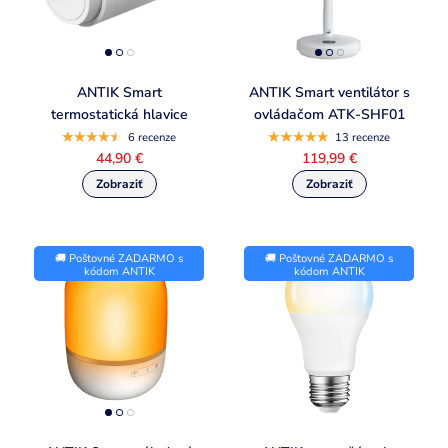
ANTIK Smart
ANTIK Smart ventilátor s
termostatická hlavice
ovládačom ATK-SHF01
6 recenze
13 recenze
44,90 €
119,99 €
🚚 Poštovné ZADARMO s
🚚 Poštovné ZADARMO s
kódom ANTIK
kódom ANTIK