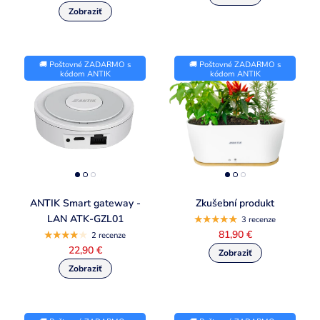
🚚 Poštovné ZADARMO s
🚚 Poštovné ZADARMO s
kódom ANTIK
kódom ANTIK
ANTIK Smart gateway -
Zkušební produkt
LAN ATK-GZL01
3 recenze
81,90 €
2 recenze
22,90 €