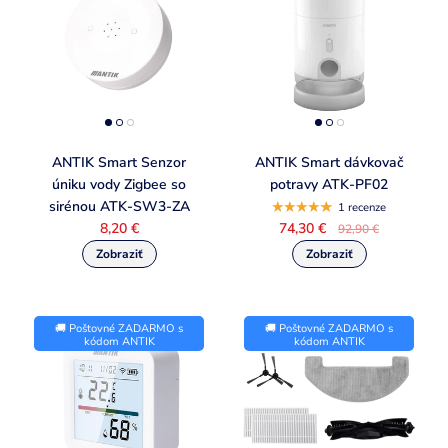
ANTIK Smart Senzor
ANTIK Smart dávkovač
úniku vody Zigbee so
potravy ATK-PF02
sirénou ATK-SW3-ZA
1 recenze
8,20 €
74,30 €
92,90 €
🚚 Poštovné ZADARMO s
🚚 Poštovné ZADARMO s
kódom ANTIK
kódom ANTIK