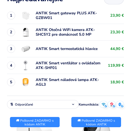
ANTIK Smart gateway PLUS ATK-
1
23,90 €
GZBW01
ANTIK Otočná WiFi kamera ATK-
2
23,30 €
SHC5Y2 pre domácnosť 5.0 MP
3
ANTIK Smart termostatická hlavice
44,90 €
ANTIK Smart ventilátor s ovládačom
4
119,99 €
ATK-SHF01
ANTIK Smart náladová lampa ATK-
5
18,90 €
AGL3
Komunikácia:
🚚 Poštovné ZADARMO s
🚚 Poštovné ZADARMO s
kódom ANTIK
kódom ANTIK