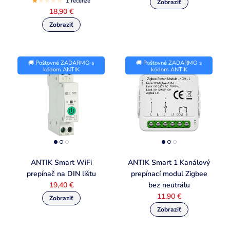
1 recenze
18,90 €
🚚 Poštovné ZADARMO s
🚚 Poštovné ZADARMO s
kódom ANTIK
kódom ANTIK
ANTIK Smart WiFi
ANTIK Smart 1 Kanálový
prepínač na DIN lištu
prepínací modul Zigbee
19,40 €
bez neutrálu
11,90 €