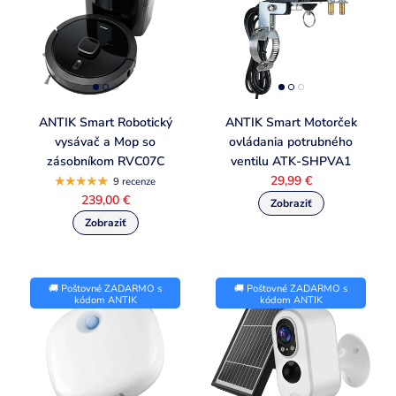
ANTIK Smart Robotický
ANTIK Smart Motorček
vysávač a Mop so
ovládania potrubného
zásobníkom RVC07C
ventilu ATK-SHPVA1
29,99 €
9 recenze
239,00 €
🚚 Poštovné ZADARMO s
🚚 Poštovné ZADARMO s
kódom ANTIK
kódom ANTIK