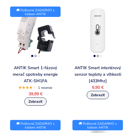
🚚 Poštovné ZADARMO s
kódom ANTIK
ANTIK Smart 1-fázový
ANTIK Smart interiérový
merač spotreby energie
senzor teploty a vlhkosti
ATK-SM1FA
[433Mhz]
6,90 €
1 recenze
39,99 €
🚚 Poštovné ZADARMO s
🚚 Poštovné ZADARMO s
kódom ANTIK
kódom ANTIK