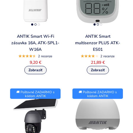
ANTIK Smart Wi-Fi
ANTIK Smart
zásuvka 16A, ATK-SPL1-
multisenzor PLUS ATK-
W16A
ES01
2 recenze
2 recenze
9,20 €
21,89 €
🚚 Poštovné ZADARMO s
🚚 Poštovné ZADARMO s
kódom ANTIK
kódom ANTIK