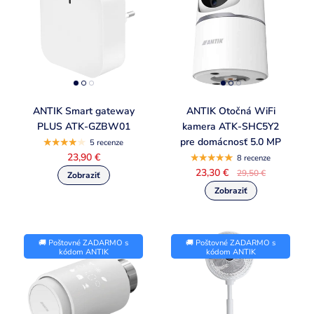
ANTIK Smart gateway
ANTIK Otočná WiFi
PLUS ATK-GZBW01
kamera ATK-SHC5Y2
pre domácnosť 5.0 MP
5 recenze
23,90 €
8 recenze
23,30 €
29,50 €
🚚 Poštovné ZADARMO s
🚚 Poštovné ZADARMO s
kódom ANTIK
kódom ANTIK