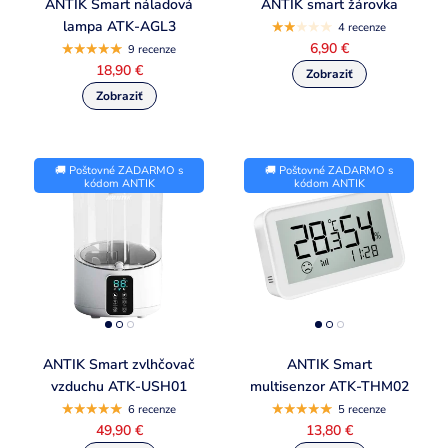
ANTIK Smart náladová
ANTIK smart žárovka
lampa ATK-AGL3
4 recenze
6,90 €
9 recenze
18,90 €
🚚 Poštovné ZADARMO s
🚚 Poštovné ZADARMO s
kódom ANTIK
kódom ANTIK
ANTIK Smart zvlhčovač
ANTIK Smart
vzduchu ATK-USH01
multisenzor ATK-THM02
6 recenze
5 recenze
49,90 €
13,80 €