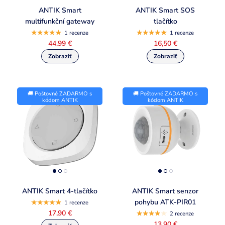
ANTIK Smart
ANTIK Smart SOS
multifunkční gateway
tlačítko
1 recenze
1 recenze
44,99 €
16,50 €
🚚 Poštovné ZADARMO s
🚚 Poštovné ZADARMO s
kódom ANTIK
kódom ANTIK
ANTIK Smart 4-tlačítko
ANTIK Smart senzor
pohybu ATK-PIR01
1 recenze
17,90 €
2 recenze
13,90 €