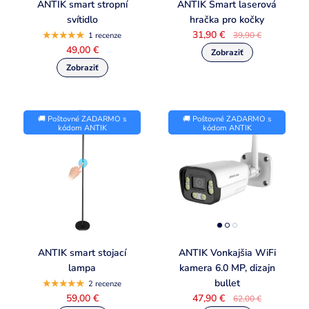
ANTIK smart stropní
ANTIK Smart laserová
svítidlo
hračka pro kočky
31,90 €
39,90 €
1 recenze
49,00 €
🚚 Poštovné ZADARMO s
🚚 Poštovné ZADARMO s
kódom ANTIK
kódom ANTIK
ANTIK smart stojací
ANTIK Vonkajšia WiFi
lampa
kamera 6.0 MP, dizajn
bullet
2 recenze
59,00 €
47,90 €
62,00 €