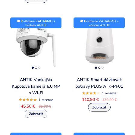
🚚 Poštovné ZADARMO s
🚚 Poštovné ZADARMO s
kódom ANTIK
kódom ANTIK
ANTIK Vonkajšia
ANTIK Smart dávkovač
Kupolová kamera 6.0 MP
potravy PLUS ATK-PF01
s Wi-Fi
1 recenze
110,90 €
139,90 €
1 recenze
45,50 €
65,00 €