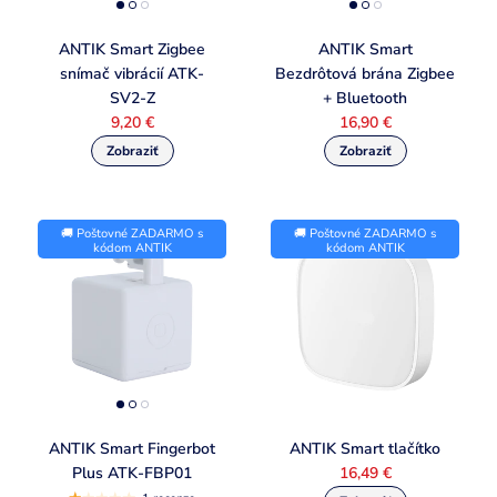
ANTIK Smart Zigbee
ANTIK Smart
snímač vibrácií ATK-
Bezdrôtová brána Zigbee
SV2-Z
+ Bluetooth
9,20 €
16,90 €
🚚 Poštovné ZADARMO s
🚚 Poštovné ZADARMO s
kódom ANTIK
kódom ANTIK
ANTIK Smart Fingerbot
ANTIK Smart tlačítko
Plus ATK-FBP01
16,49 €