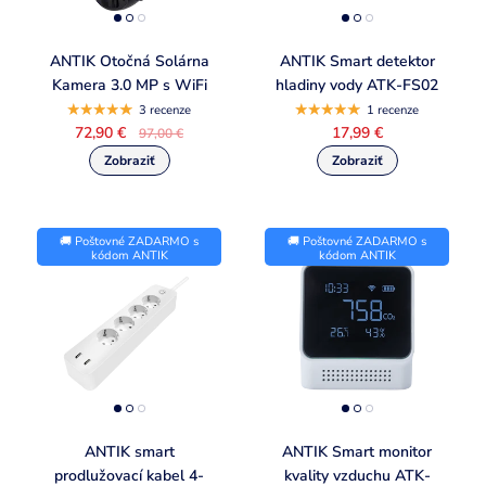
ANTIK Otočná Solárna
ANTIK Smart detektor
Kamera 3.0 MP s WiFi
hladiny vody ATK-FS02
3 recenze
1 recenze
72,90 €
17,99 €
97,00 €
🚚 Poštovné ZADARMO s
🚚 Poštovné ZADARMO s
kódom ANTIK
kódom ANTIK
ANTIK smart
ANTIK Smart monitor
prodlužovací kabel 4-
kvality vzduchu ATK-