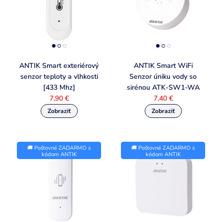
ANTIK Smart exteriérový
ANTIK Smart WiFi
senzor teploty a vlhkosti
Senzor úniku vody so
[433 Mhz]
sirénou ATK-SW1-WA
7,90 €
7,40 €
🚚 Poštovné ZADARMO s
🚚 Poštovné ZADARMO s
kódom ANTIK
kódom ANTIK