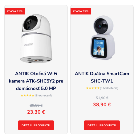
ZĽAVA 21%
ZĽAVA 25%
ANTIK Otočná WiFi
ANTIK Duálna SmartCam
kamera ATK-SHC5Y2 pre
SHC-TW1
domácnosť 5.0 MP
★★★★★
(3 hodnotenia)
★★★★★
(8 hodnotení)
51,90 €
38,90 €
29,50 €
23,30 €
DETAIL PRODUKTU
DETAIL PRODUKTU