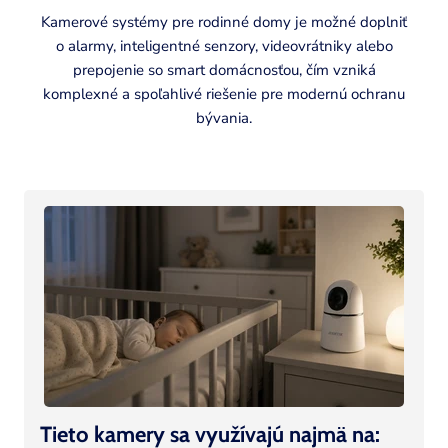
Kamerové systémy pre rodinné domy je možné doplniť
o alarmy, inteligentné senzory, videovrátniky alebo
prepojenie so smart domácnosťou, čím vzniká
komplexné a spoľahlivé riešenie pre modernú ochranu
bývania.
M
u
l
t
i
-
c
o
l
Tieto kamery sa využívajú najmä na: