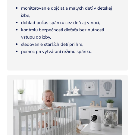
u
monitorovanie dojčiat a malých detí v detskej
m
izbe,
n
dohľad počas spánku cez deň aj v noci,
kontrolu bezpečnosti dieťaťa bez nutnosti
vstupu do izby,
sledovanie starších detí pri hre,
pomoc pri vytváraní režimu spánku.