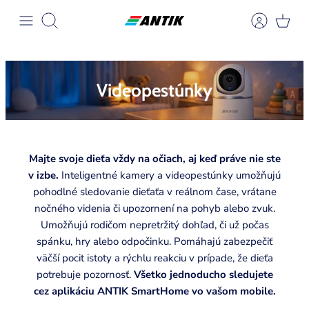
Přeskočit
na
Hledat
obsah
Videopestúnky
Zobraziť stránku
Majte svoje dieťa vždy na očiach, aj keď práve nie ste
v izbe.
Inteligentné kamery a videopestúnky umožňujú
Zobraziť stránku
Zobraziť stránku
Zobraziť stránku
pohodlné sledovanie dieťaťa v reálnom čase, vrátane
nočného videnia či upozornení na pohyb alebo zvuk.
Zobraziť stránku
Umožňujú rodičom nepretržitý dohľad, či už počas
spánku, hry alebo odpočinku. Pomáhajú zabezpečiť
väčší pocit istoty a rýchlu reakciu v prípade, že dieťa
potrebuje pozornosť.
Všetko jednoducho sledujete
Zobraziť stránku
cez aplikáciu ANTIK SmartHome vo vašom mobile.