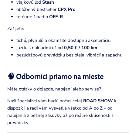
vlajkovú loď
Stash
obľúbený bestseller
CPX Pro
terénne žihadlo
OFF-R
Zažijete:
tichú, plynulú a okamžite dostupnú akceleráciu
jazdu s nákladmi už od
0,50 € / 100 km
bezúdržbovú prevádzku bez oleja, vibrácií a zápachu
🧠 Odborníci priamo na mieste
Máte otázky o dojazde, nabíjaní alebo servise?
Naši špecialisti vám budú počas celej
ROAD SHOW
k
dispozícii a radi vám vysvetlia všetko od A po Z – od
nabíjania z bežnej zásuvky až po reálne skúsenosti z
prevádzky.