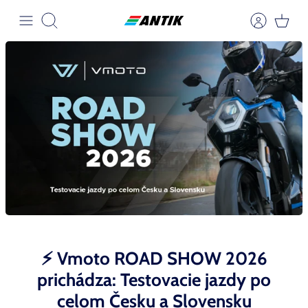
Přeskočit
na
Hledat
obsah
Zobraziť stránku
Zobraziť stránku
Zobraziť stránku
Zobraziť stránku
Zobraziť stránku
⚡ Vmoto ROAD SHOW 2026
prichádza: Testovacie jazdy po
Zobraziť stránku
celom Česku a Slovensku